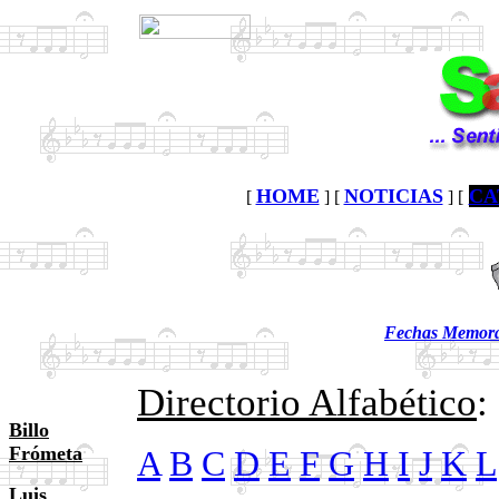
HOME
NOTICIAS
CA
[
] [
] [
Fechas Memorab
Directorio Alfabético
:
Billo
Frómeta
A
B
C
D
E
F
G
H
I
J
K
L
Luis