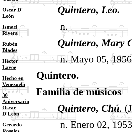
Quintero,
Leo.
Oscar D'
León
n.
Ismael
Rivera
Quintero, Mary C
Rubén
Blades
n. Mayo 05, 1956. 
Héctor
Lavoe
Quintero.
Hecho en
Venezuela
Familia de músicos
30
Aniversario
Quintero, Chú
. (
Oscar
D'León
n. Enero 02, 1953. C
Gerardo
Rosales