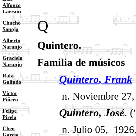
Alfonzo
Larrain
Q
Chucho
Sanoja
Alberto
Quintero.
Naranjo
Graciela
Familia de músicos
Naranjo
Rafa
Quintero
, Frank
Galindo
Víctor
n. Noviembre 27, 19
Piñero
Quintero, José
. 
Felipe
Pirela
n. Julio 05,
1926.
Cheo
García