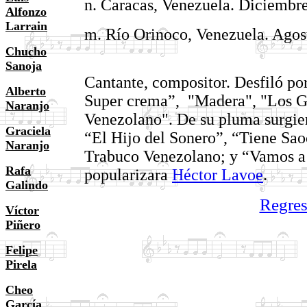
n. Caracas, Venezuela. Diciembre
Alfonzo
Larrain
m. Río Orinoco, Venezuela. Agos
Chucho
Sanoja
Cantante, compositor. Desfiló p
Alberto
Super crema”,
"Madera", "Los G
Naranjo
Venezolano". De su pluma surgi
Graciela
“El Hijo del Sonero”, “Tiene Sao
Naranjo
Trabuco Venezolano; y “Vamos a
Rafa
popularizara
Héctor Lavoe
.
Galindo
Regres
Víctor
Piñero
Felipe
Pirela
Cheo
García