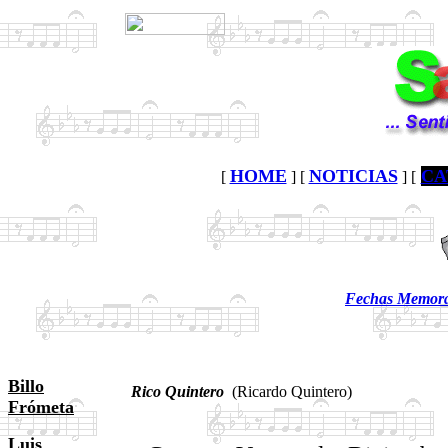
HOME
NOTICIAS
CA
[
] [
] [
Fechas Memorab
Billo
Rico Quintero
(Ricardo Quintero)
Frómeta
Luis