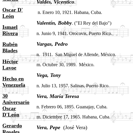
Valdés,
Vicentico
.
Oscar D'
n. Enero 10, 1921. Habana, Cuba.
León
Valentín,
Bobby
. ("El Rey del Bajo")
Ismael
Rivera
n. Junio 9, 1941. Orocovis, Puerto Rico.
Vargas, Pedro
Rubén
.
Blades
n.
1911. San Miguel de Allende, México.
Héctor
m. Octubre 30, 1989. México.
Lavoe
Vega,
Tony
Hecho en
Venezuela
n. Julio 13, 1957. Salinas, Puerto Rico.
30
Vera,
María Teresa
Aniversario
n. Febrero 06, 1895. Guanajay, Cuba.
Oscar
D'León
m. Diciembre 17, 1965. Habana, Cuba.
Gerardo
Vera,
Pepe
(José Vera)
Rosales