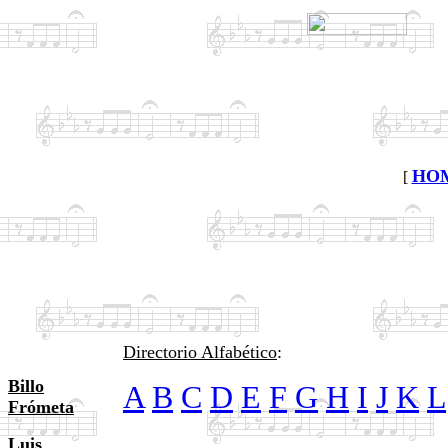
HO
[
Directorio Alfabético
:
Billo
A
B
C
D
E
F
G
H
I
J
K
L
Frómeta
Luis