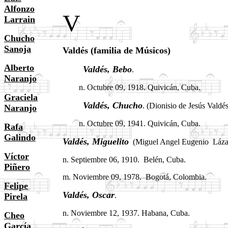
Alfonzo
V
Larrain
Chucho
Sanoja
Valdés (familia de Músicos)
Alberto
Valdés,
Bebo
.
Naranjo
n. Octubre 09, 1918. Quivicán, Cuba.
Graciela
Valdés, Chucho
. (Dionisio de Jesús Valdés
Naranjo
n. Octubre 09, 1941. Quivicán, Cuba.
Rafa
Galindo
Valdés, Miguelito
.
(Miguel Angel Eugenio Lázaro
Víctor
n. Septiembre 06, 1910. Belén, Cuba.
Piñero
m. Noviembre 09, 1978. Bogotá, Colombia.
Felipe
Valdés,
Oscar
.
Pirela
n. Noviembre 12, 1937. Habana, Cuba.
Cheo
García