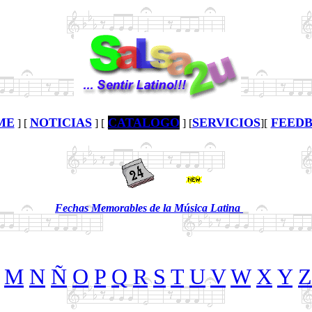
ME
NOTICIAS
CATALOGO
SERVICIOS
FEED
] [
] [
] [
][
Fechas Memorables de la Música Latina
M
N
Ñ
O
P
Q
R
S
T
U
V
W
X
Y
Z