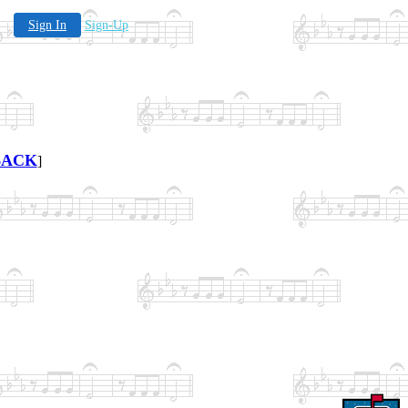
Sign In
Sign-Up
BACK
]