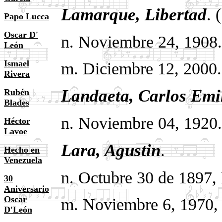
Lamarque, Libertad
. 
Papo Lucca
Oscar D'
n. Noviembre 24, 1908.
León
Ismael
m. Diciembre 12, 2000
Rivera
Landaeta, Carlos Emi
Rubén
Blades
n. Noviembre 04, 1920.
Héctor
Lavoe
Lara, Agustin
.
Hecho en
Venezuela
n. Octubre 30 de 1897,
30
Aniversario
Oscar
m. Noviembre 6, 1970,
D'León