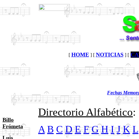
HOME
NOTICIAS
CA
[
] [
] [
Fechas Memorab
Directorio Alfabético
:
Billo
Frómeta
A
B
C
D
E
F
G
H
I
J
K
L
Luis