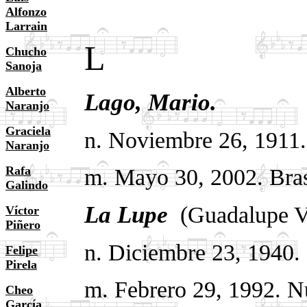
Alfonzo
Larrain
L
Chucho
Sanoja
Alberto
Lago, Mario.
Naranjo
Graciela
n. Noviembre 26, 1911
Naranjo
Rafa
m. Mayo 30, 2002. Bras
Galindo
La Lupe
.
(Guadalupe V
Víctor
Piñero
n. Diciembre 23, 1940.
Felipe
Pirela
m. Febrero 29, 1992.
Nu
Cheo
García