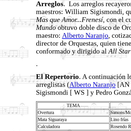
Arreglos
. Los arreglos recayero
maestros: William Sigismondi, qu
Mas que Amor...Frenesí
, con el c
Mundo
obtuvo doble disco de Oro,
maestro:
Alberto Naranjo
, cotiza
director de Orquestas, quien tien
conformado y dirigido al
All Sta
.
El Repertorio
. A continuación l
arreglistas (
Alberto Naranjo
[AN 
Sigismondi [ WS ] y Pedro Gonzá
TEMA
Overtura
Simons/Mo
Mata Siguaraya
Lino frías
Calculadora
Rosendo R