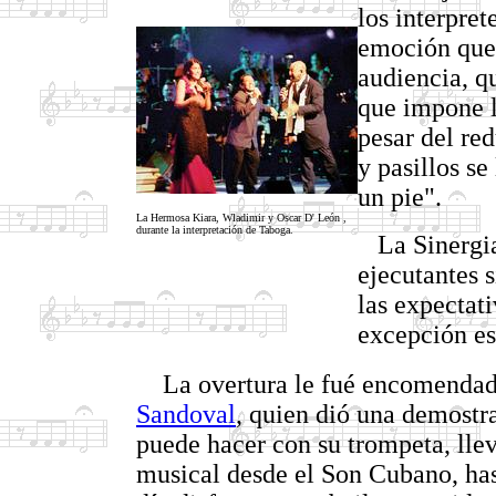
los interpret
emoción que 
audiencia, q
que impone l
pesar del re
y pasillos se
un pie".
La Hermosa Kiara, Wladimir y Oscar D' León ,
durante la interpretación de Taboga.
La Sinergia 
ejecutantes s
las expectati
excepción es
La overtura le fué encomendada
Sandoval
, quien dió una demostr
puede hacer con su trompeta, lle
musical desde el Son Cubano, has