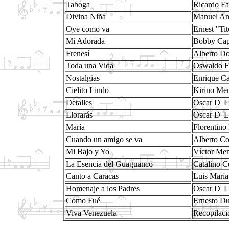
Taboga
Ricardo Fa
Divina Niña
Manuel An
Oye como va
Ernest "Ti
Mi Adorada
Bobby Ca
Frenesí
Alberto D
Toda una Vida
Oswaldo F
Nostalgias
Enrique C
Cielito Lindo
Kirino Me
Detalles
Oscar D' 
Llorarás
Oscar D' 
María
Florentino
Cuando un amigo se va
Alberto Co
Mi Bajo y Yo
Víctor Me
La Esencia del Guaguancó
Catalino C
Canto a Caracas
Luis María
Homenaje a los Padres
Oscar D' 
Como Fué
Ernesto Du
Viva Venezuela
Recopilaci