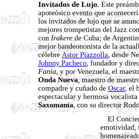
Invitados de Lujo
. Este preámb
apoteósico evento que acontecerí
los invitados de lujo que se anun
mejores trompetistas del Jazz co
con
Irakere
de Cuba; de Argentin
mejor bandeononista de la actuali
célebre
Astor Piazzolla
, desde N
Johnny Pacheco
, fundador y dire
Fania
, y por Venezuela, el maest
Onda Nueva
, maestro de maestr
compadre y cuñado de
Oscar
, el
espectacular y hermosa vocalist
Saxomanía
, con su director Rod
El Conciert
emotividad, 
homenajeado,