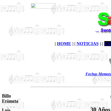
HOME
NOTICIAS
CA
[
] [
] [
Fechas Memorab
Billo
Frómeta
30 Años
Luis