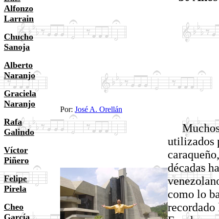
Alfonzo
Larrain
Chucho
Sanoja
Alberto
Naranjo
Graciela
Naranjo
Por:
José A. Orellán
Rafa
Muchos ha
Galindo
utilizados 
Víctor
caraqueño,
Piñero
décadas ha
Felipe
venezolan
Pirela
como lo ba
recordado 
Cheo
García