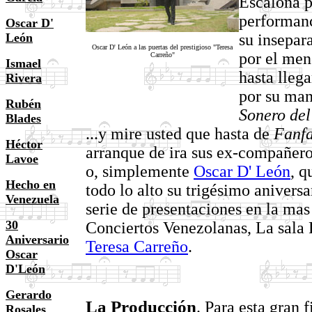
Escalona p
performanc
Oscar D'
su insepar
León
Oscar D' León a las puertas del prestigioso "Teresa
por el men
Carreño"
Ismael
hasta lleg
Rivera
por su ma
Rubén
Sonero de
Blades
...y mire usted que hasta de
Fanf
Héctor
arranque de ira sus ex-compañero
Lavoe
o, simplemente
Oscar D' León
, 
Hecho en
todo lo alto su trigésimo aniversa
Venezuela
serie de presentaciones en la mas 
30
Conciertos Venezolanas, La sala
Aniversario
Teresa Carreño
.
Oscar
D'León
Gerardo
La Producción
. Para esta gran f
Rosales