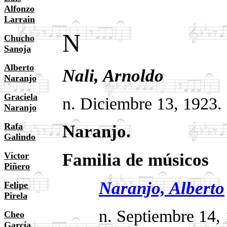
Alfonzo
Larrain
N
Chucho
Sanoja
Alberto
Nali,
Arnoldo
.
Naranjo
Graciela
n. Diciembre 13, 1923. 
Naranjo
Rafa
Naranjo.
Galindo
Familia de músicos
Víctor
Piñero
Naranjo, Alberto
Felipe
Pirela
n. Septiembre 14, 19
Cheo
García