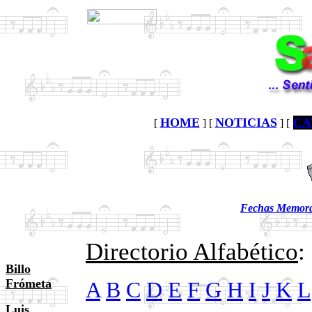
HOME
NOTICIAS
CA
[
] [
] [
Fechas Memorab
Directorio Alfabético
:
Billo
Frómeta
A
B
C
D
E
F
G
H
I
J
K
L
Luis