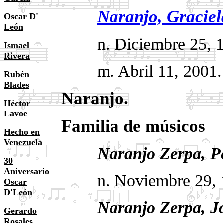
Naranjo, Graciel
Oscar D'
León
n. Diciembre 25, 19
Ismael
Rivera
m. Abril 11, 2001. 
Rubén
Blades
Naranjo.
Héctor
Lavoe
Familia de músicos
Hecho en
Venezuela
Naranjo Zerpa, P
30
Aniversario
n. Noviembre 29, 19
Oscar
D'León
Naranjo Zerpa, Jos
Gerardo
Rosales