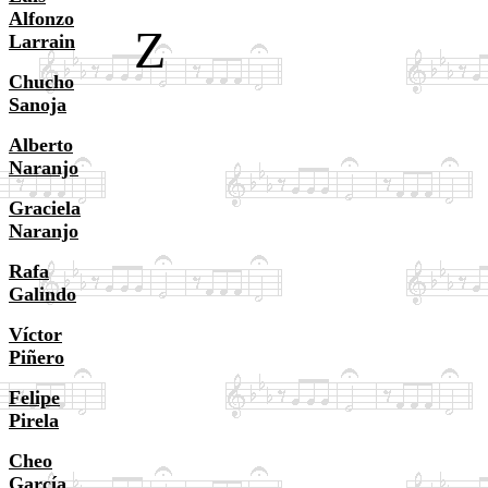
Alfonzo
Z
Larrain
Chucho
Sanoja
Alberto
Naranjo
Graciela
Naranjo
Rafa
Galindo
Víctor
Piñero
Felipe
Pirela
Cheo
García