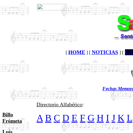
HOME
NOTICIAS
CA
[
] [
] [
Fechas Memorab
Directorio Alfabético
:
Billo
A
B
C
D
E
F
G
H
I
J
K
L
Frómeta
Luis