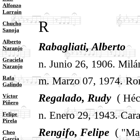
Alfonzo
Larrain
R
Chucho
Sanoja
Alberto
Rabagliati,
Alberto
Naranjo
Graciela
n. Junio 26, 1906. Milán
Naranjo
Rafa
m. Marzo 07, 1974. Rom
Galindo
Regalado, Rudy
.
( Héc
Víctor
Piñero
n. Enero 29, 1943. Cara
Felipe
Pirela
Rengifo, Felipe
.
( "Ma
Cheo
García