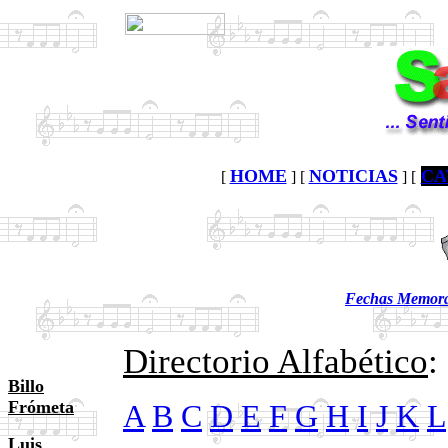
HOME
NOTICIAS
CA
[
] [
] [
Fechas Memorab
Directorio Alfabético
:
Billo
Frómeta
A
B
C
D
E
F
G
H
I
J
K
L
Luis