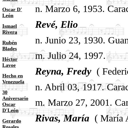
n. Marzo 6, 1953. Cara
Oscar D'
León
Revé, Elio
.
Ismael
Rivera
n. Junio 23, 1930. Gua
Rubén
Blades
m
. Julio 24, 1997.
Héctor
Lavoe
Reyna, Fredy
.
( Feder
Hecho en
Venezuela
n. Abril 03, 1917. Cara
30
Aniversario
m. Marzo 27, 2001. Car
Oscar
D'León
Rivas, María
.
( María 
Gerardo
Rosales