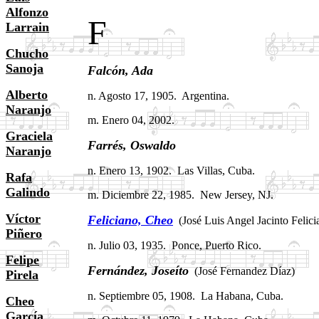
Alfonzo
F
Larrain
Chucho
Sanoja
Falcón,
Ada
.
Alberto
n. Agosto 17, 1905. Argentina.
Naranjo
m. Enero 04, 2002.
Graciela
Farrés, Oswaldo
.
Naranjo
n. Enero 13, 1902. Las Villas, Cuba.
Rafa
Galindo
m. Diciembre 22, 1985. New Jersey, NJ.
Víctor
Feliciano, Cheo
.
(José Luis Angel Jacinto Felic
Piñero
n. Julio 03, 1935. Ponce, Puerto Rico.
Felipe
Fernández, Joseíto
.
(José Fernandez Díaz)
Pirela
n. Septiembre 05, 1908. La Habana, Cuba.
Cheo
García