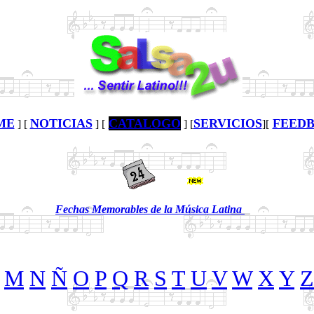
ME
NOTICIAS
CATALOGO
SERVICIOS
FEED
] [
] [
] [
][
Fechas Memorables de la Música Latina
M
N
Ñ
O
P
Q
R
S
T
U
V
W
X
Y
Z