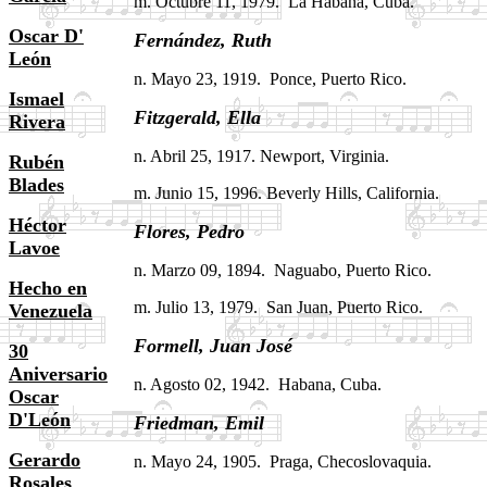
m. Octubre 11, 1979. La Habana, Cuba.
Oscar D'
Fernández, Ruth
.
León
n. Mayo 23, 1919. Ponce, Puerto Rico.
Ismael
Fitzgerald, Ella
.
Rivera
n. Abril 25, 1917. Newport, Virginia.
Rubén
Blades
m
. Junio 15, 1996. Beverly Hills, California.
Héctor
Flores, Pedro
.
Lavoe
n. Marzo 09, 1894. Naguabo, Puerto Rico.
Hecho en
m. Julio 13, 1979. San Juan, Puerto Rico.
Venezuela
Formell, Juan José
.
30
Aniversario
n. Agosto 02, 1942. Habana, Cuba.
Oscar
D'León
Friedman,
Emil
.
Gerardo
n. Mayo 24, 1905. Praga, Checoslovaquia.
Rosales