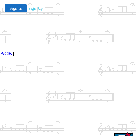
Sign In
Sign-Up
BACK
]