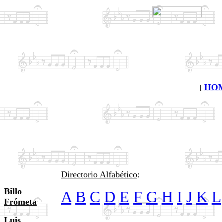
HO
[
Directorio Alfabético
:
Billo
A
B
C
D
E
F
G
H
I
J
K
L
Frómeta
Luis